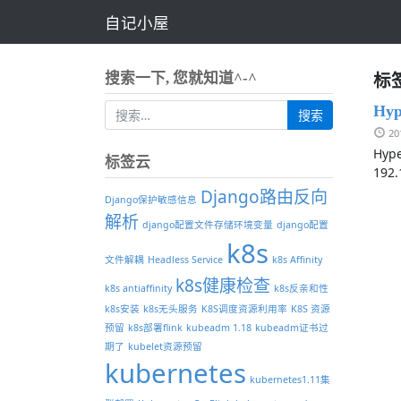
自记小屋
标签
搜索一下, 您就知道^-^
Hyp
2
Hype
标签云
192.
Django路由反向
Django保护敏感信息
解析
django配置文件存储环境变量
django配置
k8s
文件解耦
Headless Service
k8s Affinity
k8s健康检查
k8s antiaffinity
k8s反亲和性
k8s安装
k8s无头服务
K8S调度资源利用率
K8S 资源
预留
k8s部署flink
kubeadm 1.18
kubeadm证书过
期了
kubelet资源预留
kubernetes
kubernetes1.11集