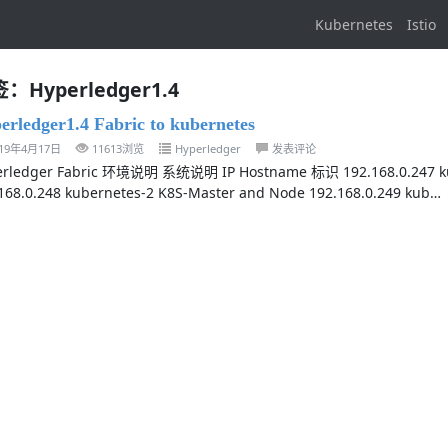
Kubernetes
Istio
：Hyperledger1.4
erledger1.4 Fabric to kubernetes
019年4月17日
11613浏览
Hyperledger
发表评论
rledger Fabric 环境说明 系统说明 IP Hostname 标识 192.168.0.247 kube
168.0.248 kubernetes-2 K8S-Master and Node 192.168.0.249 kub…