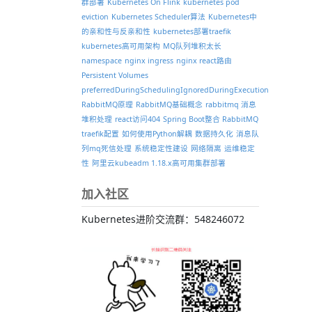
群部署
Kubernetes On Flink
kubernetes pod
eviction
Kubernetes Scheduler算法
Kubernetes中
的亲和性与反亲和性
kubernetes部署traefik
kubernetes高可用架构
MQ队列堆积太长
namespace
nginx ingress
nginx react路由
Persistent Volumes
preferredDuringSchedulingIgnoredDuringExecution
RabbitMQ原理
RabbitMQ基础概念
rabbitmq 消息
堆积处理
react访问404
Spring Boot整合 RabbitMQ
traefik配置
如何使用Python解耦
数据持久化
消息队
列mq死信处理
系统稳定性建设
网络隔离
运维稳定
性
阿里云kubeadm 1.18.x高可用集群部署
加入社区
Kubernetes进阶交流群：548246072