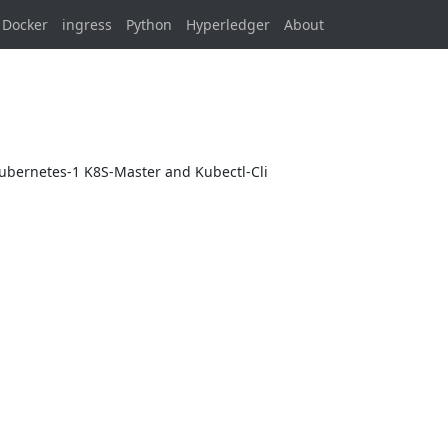
Docker
ingress
Python
Hyperledger
About
rnetes-1 K8S-Master and Kubectl-Cli