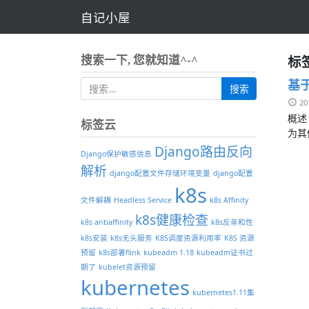
自记小屋
标
搜索一下, 您就知道^-^
基于
2
概述
标签云
为其
Django路由反向
Django保护敏感信息
解析
django配置文件存储环境变量
django配置
k8s
文件解耦
Headless Service
k8s Affinity
k8s健康检查
k8s antiaffinity
k8s反亲和性
k8s安装
k8s无头服务
K8S调度资源利用率
K8S 资源
预留
k8s部署flink
kubeadm 1.18
kubeadm证书过
期了
kubelet资源预留
kubernetes
kubernetes1.11集