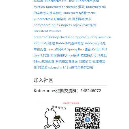
群部署
Kubernetes On Flink
kubernetes pod
eviction
Kubernetes Scheduler算法
Kubernetes中
的亲和性与反亲和性
kubernetes部署traefik
kubernetes高可用架构
MQ队列堆积太长
namespace
nginx ingress
nginx react路由
Persistent Volumes
preferredDuringSchedulingIgnoredDuringExecution
RabbitMQ原理
RabbitMQ基础概念
rabbitmq 消息
堆积处理
react访问404
Spring Boot整合 RabbitMQ
traefik配置
如何使用Python解耦
数据持久化
消息队
列mq死信处理
系统稳定性建设
网络隔离
运维稳定
性
阿里云kubeadm 1.18.x高可用集群部署
加入社区
Kubernetes进阶交流群：548246072