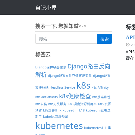
自记小屋
标签
搜索一下, 您就知道^-^
API
2
AP
标签云
缓存
Django路由反向
Django保护敏感信息
解析
django配置文件存储环境变量
django配置
k8s
文件解耦
Headless Service
k8s Affinity
k8s健康检查
k8s antiaffinity
k8s反亲和性
k8s安装
k8s无头服务
K8S调度资源利用率
K8S 资源
预留
k8s部署flink
kubeadm 1.18
kubeadm证书过
期了
kubelet资源预留
kubernetes
kubernetes1.11集