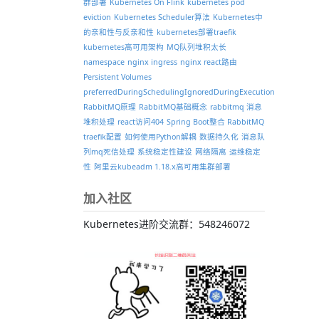
群部署
Kubernetes On Flink
kubernetes pod
eviction
Kubernetes Scheduler算法
Kubernetes中
的亲和性与反亲和性
kubernetes部署traefik
kubernetes高可用架构
MQ队列堆积太长
namespace
nginx ingress
nginx react路由
Persistent Volumes
preferredDuringSchedulingIgnoredDuringExecution
RabbitMQ原理
RabbitMQ基础概念
rabbitmq 消息
堆积处理
react访问404
Spring Boot整合 RabbitMQ
traefik配置
如何使用Python解耦
数据持久化
消息队
列mq死信处理
系统稳定性建设
网络隔离
运维稳定
性
阿里云kubeadm 1.18.x高可用集群部署
加入社区
Kubernetes进阶交流群：548246072