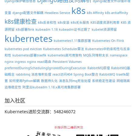
Django保护敏感信息
django配置文件存储环境
k8s
变量
django配置文件解耦
Headless Service
k8s Affinity
k8s antiaffinity
k8s健康检查
k8s反亲和性
k8s安装
k8s无头服务
K8S调度资源利用率
K8S 资
源预留
k8s部署flink
kubeadm 1.18
kubeadm证书过期了
kubelet资源预留
kubernetes
kubernetes1.11集群部署
Kubernetes On Flink
kubernetes pod eviction
Kubernetes Scheduler算法
Kubernetes中的亲和性与反亲
和性
kubernetes部署traefik
kubernetes高可用架构
MQ队列堆积太长
namespace
nginx ingress
nginx react路由
Persistent Volumes
preferredDuringSchedulingIgnoredDuringExecution
RabbitMQ原理
RabbitMQ基
础概念
rabbitmq 消息堆积处理
react访问404
Spring Boot整合 RabbitMQ
traefik配
置
如何使用Python解耦
数据持久化
消息队列mq死信处理
系统稳定性建设
网络隔离
运维稳定性
阿里云kubeadm 1.18.x高可用集群部署
加入社区
Kubernetes进阶交流群：548246072